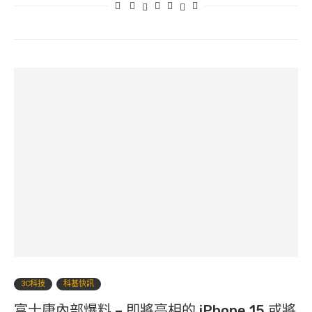
3C科技
科基快訊
富士康內部爆料 – 即將亮相的 iPhone 15 或將